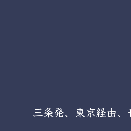
i
豊
r
次
o
郎
S
商
店
h
o
t
e
n
I
n
c
三条発、東京経由、
.