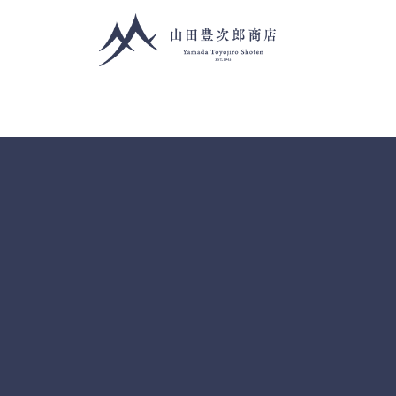
コ
ン
テ
Y
株
ン
式
a
ツ
会
m
へ
TOP
社
a
ス
山
d
キ
2023
田
ッ
a
年
豊
プ
12
T
次
月
o
郎
11
商
y
日
店
o
by
山
j
田