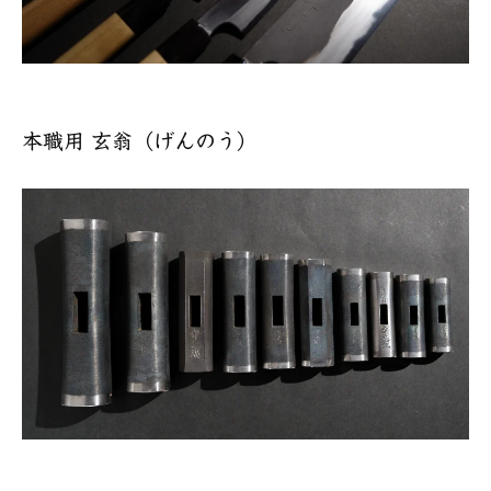
本職用 玄翁（げんのう）