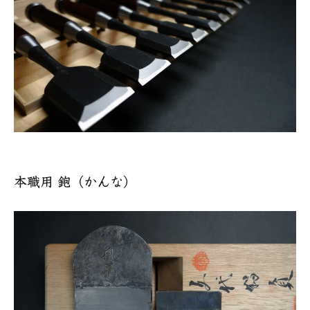
本職用 鉋（かんな）