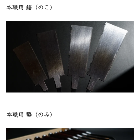
本職用 鋸（のこ）
本職用 鑿（のみ）