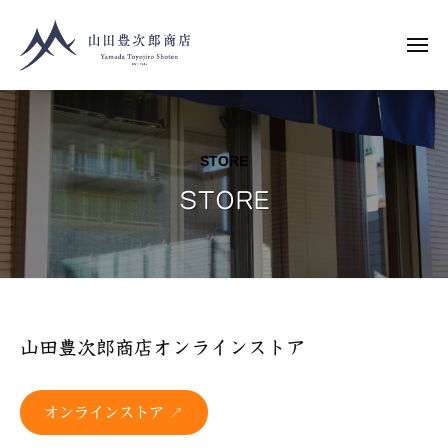
コ
ン
メ
ニ
テ
ュ
Y
ー
株
ン
a
式
ツ
会
m
へ
STORE
社
a
ス
山
STORE
d
キ
田
a
ッ
豊
T
プ
次
o
郎
y
商
o
店
STORE
山田豊次郎商店オンラインストア
j
2023
i
オンラインストア ↗
年
r
12