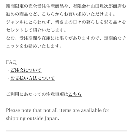
o
月
期間限定の完全受注生産商品や、有限会社山田豊次郎商店お
S
11
勧めの商品など、こちらからお買い求めいただけます。
h
日
ジャンルにとらわれず、皆さまの日々の暮らしを彩る品々を
o
by
セレクトして紹介いたします。
山
t
なお、受注期間や在庫には限りがありますので、定期的なチ
田
e
ェックをお勧めいたします。
豊
n
次
I
郎
FAQ
n
商
・
ご注文について
c
店
・
お支払い方法について
.
ご利用にあたっての注意事項は
こちら
Please note that not all items are available for
shipping outside Japan.